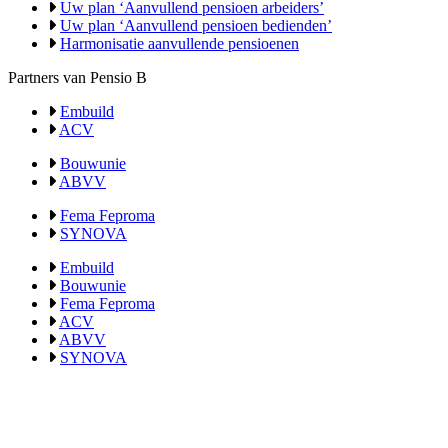
Uw plan ‘Aanvullend pensioen arbeiders’
Uw plan ‘Aanvullend pensioen bedienden’
Harmonisatie aanvullende pensioenen
Partners van Pensio B
Embuild
ACV
Bouwunie
ABVV
Fema Feproma
SYNOVA
Embuild
Bouwunie
Fema Feproma
ACV
ABVV
SYNOVA